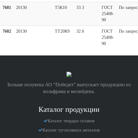
7681
20130
Т5К10
33.3
ГОСТ
По запрос
25408-
90
7682
20130
ТТ20К9
32.6
ГОСТ
По запрос
25408-
90
Больше полувека АО “Победит” выпускает продукцию из
вольфрама и молибдена.
Каталог продукции
Каталог твердых сплавов
Каталог тугоплавких металлов