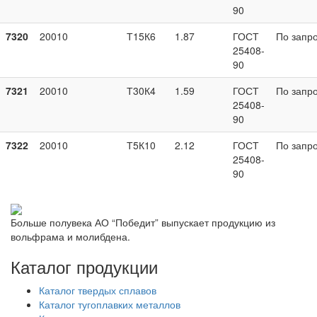
90
7320
20010
Т15К6
1.87
ГОСТ
По запр
25408-
90
7321
20010
Т30К4
1.59
ГОСТ
По запр
25408-
90
7322
20010
Т5К10
2.12
ГОСТ
По запр
25408-
90
Больше полувека АО “Победит” выпускает продукцию из
вольфрама и молибдена.
Каталог продукции
Каталог твердых сплавов
Каталог тугоплавких металлов